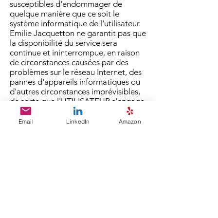
susceptibles d'endommager de
quelque manière que ce soit le
système informatique de l'utilisateur.
Emilie Jacquetton ne garantit pas que
la disponibilité du service sera
continue et ininterrompue, en raison
de circonstances causées par des
problèmes sur le réseau Internet, des
pannes d'appareils informatiques ou
d'autres circonstances imprévisibles,
de sorte que l'UTILISATEUR s'engage
à supporter ces circonstances dans
des limites raisonnables, Par
Email
LinkedIn
Amazon
conséquent, il renonce expressément
à faire valoir à Emilie Jacquetton
toute responsabilité quant aux
éventuelles défaillances, erreurs et
utilisation du service.
L'UTILISATEUR assume toute
responsabilité découlant de
l'utilisation de notre site Web, étant
seul responsable de tout effet direct